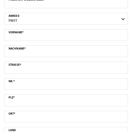
ANREDE
VORNAME*
NACHNAME*
STRASSE*
NR.*
PLZ*
ORT*
LAND