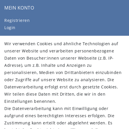
MEIN KONTO
Registrieren
Login
SERVICE
Wir verwenden Cookies und ähnliche Technologien auf
Wür über uns
unserer Website und verarbeiten personenbezogene
FAQ
Daten von Besucher:innen unserer Webseite (z.B. IP-
Impressum
Adresse), um z.B. Inhalte und Anzeigen zu
Daten­schutz­erklärung
personalisieren, Medien von Drittanbietern einzubinden
AGB
oder Zugriffe auf unsere Website zu analysieren. Die
Barrierefreiheitserklärung
Datenverarbeitung erfolgt erst durch gesetzte Cookies.
Kontakt
Wir teilen diese Daten mit Dritten, die wir in den
Einstellungen benennen.
Vertrag widerrufen
Die Datenverarbeitung kann mit Einwilligung oder
aufgrund eines berechtigten Interesses erfolgen. Die
STAY CONNECTED
Zustimmung kann erteilt oder abgelehnt werden. Es