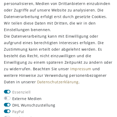
personalisieren, Medien von Drittanbietern einzubinden
Daten­schutz­erklärung
oder Zugriffe auf unsere Website zu analysieren. Die
AGB
Datenverarbeitung erfolgt erst durch gesetzte Cookies.
Barrierefreiheitserklärung
Wir teilen diese Daten mit Dritten, die wir in den
Kontakt
Einstellungen benennen.
Vertrag widerrufen
Die Datenverarbeitung kann mit Einwilligung oder
aufgrund eines berechtigten Interesses erfolgen. Die
STAY CONNECTED
Zustimmung kann erteilt oder abgelehnt werden. Es
besteht das Recht, nicht einzuwilligen und die
Einwilligung zu einem späteren Zeitpunkt zu ändern oder
zu widerrufen. Beachten Sie unser
Impressum
und
Melden Sie sich zum Newsletter an
weitere Hinweise zur Verwendung personenbezogener
Daten in unserer
Daten­schutz­erklärung
.
VORNAME
NACHNAME
Essenziell
Newsletter
E-MAIL **
Externe Medien
Honig
DHL Wunschzustellung
PayPal
Hiermit bestätige ich, dass ich die
Daten­schutz­erklärung
gelesen habe.
Meine Einwilligung kann ich jederzeit widerrufen.**