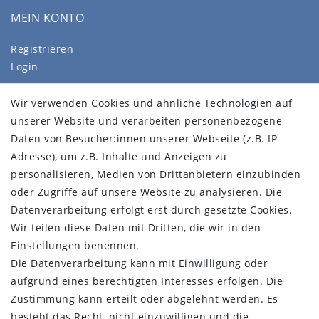
MEIN KONTO
Registrieren
Login
SERVICE
Wir verwenden Cookies und ähnliche Technologien auf
unserer Website und verarbeiten personenbezogene
Wür über uns
Daten von Besucher:innen unserer Webseite (z.B. IP-
FAQ
Adresse), um z.B. Inhalte und Anzeigen zu
Impressum
personalisieren, Medien von Drittanbietern einzubinden
Daten­schutz­erklärung
oder Zugriffe auf unsere Website zu analysieren. Die
AGB
Datenverarbeitung erfolgt erst durch gesetzte Cookies.
Barrierefreiheitserklärung
Wir teilen diese Daten mit Dritten, die wir in den
Kontakt
Einstellungen benennen.
Vertrag widerrufen
Die Datenverarbeitung kann mit Einwilligung oder
aufgrund eines berechtigten Interesses erfolgen. Die
STAY CONNECTED
Zustimmung kann erteilt oder abgelehnt werden. Es
besteht das Recht, nicht einzuwilligen und die