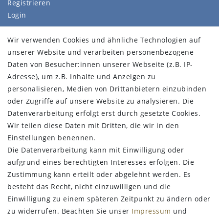
Registrieren
Login
SERVICE
Wir verwenden Cookies und ähnliche Technologien auf
unserer Website und verarbeiten personenbezogene
Wür über uns
Daten von Besucher:innen unserer Webseite (z.B. IP-
FAQ
Adresse), um z.B. Inhalte und Anzeigen zu
Impressum
personalisieren, Medien von Drittanbietern einzubinden
Daten­schutz­erklärung
oder Zugriffe auf unsere Website zu analysieren. Die
AGB
Datenverarbeitung erfolgt erst durch gesetzte Cookies.
Barrierefreiheitserklärung
Wir teilen diese Daten mit Dritten, die wir in den
Kontakt
Einstellungen benennen.
Vertrag widerrufen
Die Datenverarbeitung kann mit Einwilligung oder
aufgrund eines berechtigten Interesses erfolgen. Die
STAY CONNECTED
Zustimmung kann erteilt oder abgelehnt werden. Es
besteht das Recht, nicht einzuwilligen und die
Einwilligung zu einem späteren Zeitpunkt zu ändern oder
zu widerrufen. Beachten Sie unser
Impressum
und